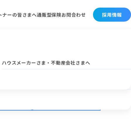
トナーの皆さまへ
通販型保険
お問合わせ
採用情報
企業理念・ビジョン
法人向けサービス
ハウスメーカーさま・不動産会社さまへ
各社概要・沿革
3
完了