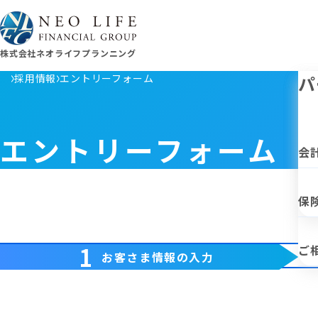
株式会社ネオライフプランニング
採用情報
エントリーフォーム
企
サ
パ
エントリーフォーム
ト
個
会
※
グ
保
1
ご
お客さま情報の
入力