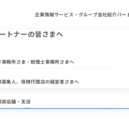
企業情報
サービス・グループ会社紹介
パー
業情報
ービス・グループ会社紹介
ートナーの皆さまへ
ップメッセージ
人向けサービス
計事務所さま・税理士事務所さまへ
日本語は全角、英数は半角でご入力ください。
ループの強み
険募集人、保険代理店の経営者さまへ
2
相談店舗・支店
入力内容の
ご確認