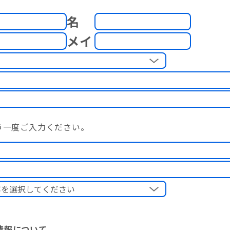
名
メイ
う一度ご入力ください。
す
情報について