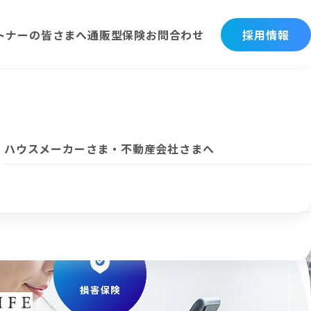
トナーの皆さまへ
通販型保険
お問合わせ
採用情報
企業理念・ビジョン
法人向けサービス
ハウスメーカーさま・不動産会社さまへ
各社概要・沿革