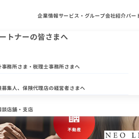
企業情報
サービス・グループ会社紹介
パー
業情報
ービス・グループ会社紹介
ートナーの皆さまへ
ップメッセージ
人向けサービス
計事務所さま・税理士事務所さまへ
パートナーの皆さまへ
ループの強み
険募集人、保険代理店の経営者さまへ
お客さまを想う行動が共栄につながります。
相談店舗・支店