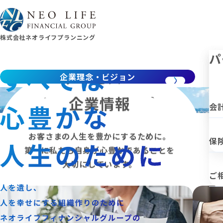
株式会社ネオライフプランニング
企
サ
パ
サービス・
企業理念・ビジョン
グループ会社紹介
採用情報
企業情報
ト
個
会
5つのサービスを
ワンストップでご提供。
お客さまの人生を
最幸の価値提供を。
豊かにするために。
グ
保
お客さまのライフプランを
豊かで
第一に私たち自身が心豊かで
プロフェッショナルとして
お客さまに
あることを
幸せなものに導きます。
最‘幸’の満足と
大切にしています。
利益を届けます。
ご